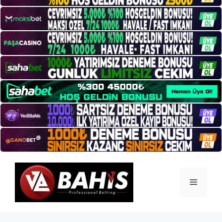
İçeriğe
atla
Menü