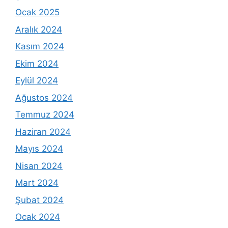
Ocak 2025
Aralık 2024
Kasım 2024
Ekim 2024
Eylül 2024
Ağustos 2024
Temmuz 2024
Haziran 2024
Mayıs 2024
Nisan 2024
Mart 2024
Şubat 2024
Ocak 2024