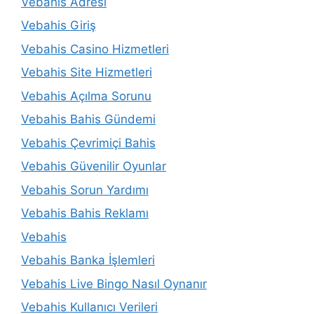
Vebahis Adresi
Vebahis Giriş
Vebahis Casino Hizmetleri
Vebahis Site Hizmetleri
Vebahis Açılma Sorunu
Vebahis Bahis Gündemi
Vebahis Çevrimiçi Bahis
Vebahis Güvenilir Oyunlar
Vebahis Sorun Yardımı
Vebahis Bahis Reklamı
Vebahis
Vebahis Banka İşlemleri
Vebahis Live Bingo Nasıl Oynanır
Vebahis Kullanıcı Verileri