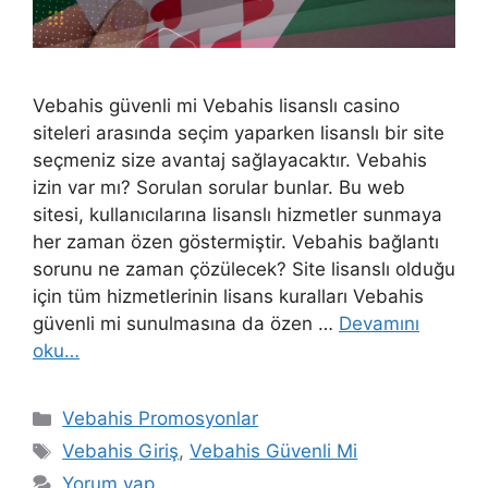
Vebahis güvenli mi Vebahis lisanslı casino
siteleri arasında seçim yaparken lisanslı bir site
seçmeniz size avantaj sağlayacaktır. Vebahis
izin var mı? Sorulan sorular bunlar. Bu web
sitesi, kullanıcılarına lisanslı hizmetler sunmaya
her zaman özen göstermiştir. Vebahis bağlantı
sorunu ne zaman çözülecek? Site lisanslı olduğu
için tüm hizmetlerinin lisans kuralları Vebahis
güvenli mi sunulmasına da özen …
Devamını
oku…
Kategoriler
Vebahis Promosyonlar
Etiketler
Vebahis Giriş
,
Vebahis Güvenli Mi
Yorum yap