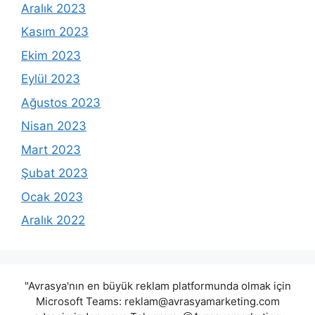
Aralık 2023
Kasım 2023
Ekim 2023
Eylül 2023
Ağustos 2023
Nisan 2023
Mart 2023
Şubat 2023
Ocak 2023
Aralık 2022
"Avrasya'nın en büyük reklam platformunda olmak için
Microsoft Teams:
reklam@avrasyamarketing.com