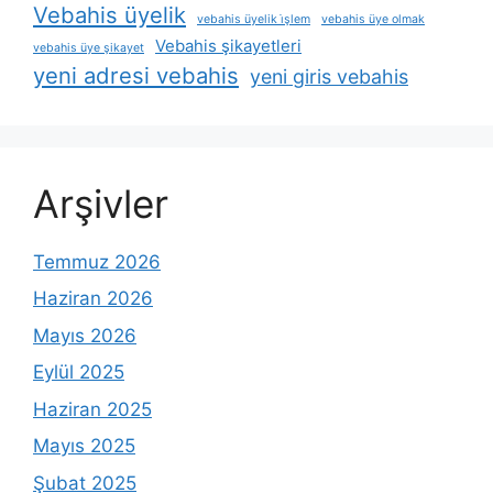
Vebahis üyelik
vebahis üyelik i̇şlem
vebahis üye olmak
Vebahis şikayetleri
vebahis üye şikayet
yeni adresi vebahis
yeni giris vebahis
Arşivler
Temmuz 2026
Haziran 2026
Mayıs 2026
Eylül 2025
Haziran 2025
Mayıs 2025
Şubat 2025