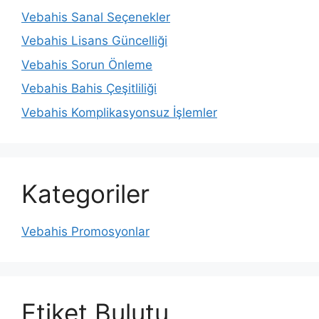
Vebahis Sanal Seçenekler
Vebahis Lisans Güncelliği
Vebahis Sorun Önleme
Vebahis Bahis Çeşitliliği
Vebahis Komplikasyonsuz İşlemler
Kategoriler
Vebahis Promosyonlar
Etiket Bulutu