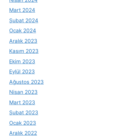
Mart 2024
Şubat 2024
Ocak 2024
Aralık 2023
Kasım 2023
Ekim 2023
Eylül 2023
Ağustos 2023
Nisan 2023
Mart 2023
Şubat 2023
Ocak 2023
Aralık 2022