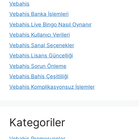
Vebahis
Vebahis Banka İşlemleri
Vebahis Live Bingo Nasıl Oynanır
Vebahis Kullanıcı Verileri
Vebahis Sanal Seçenekler
Vebahis Lisans Güncelliği
Vebahis Sorun Önleme
Vebahis Bahis Çeşitliliği
Vebahis Komplikasyonsuz İşlemler
Kategoriler
Vebahis Promosyonlar