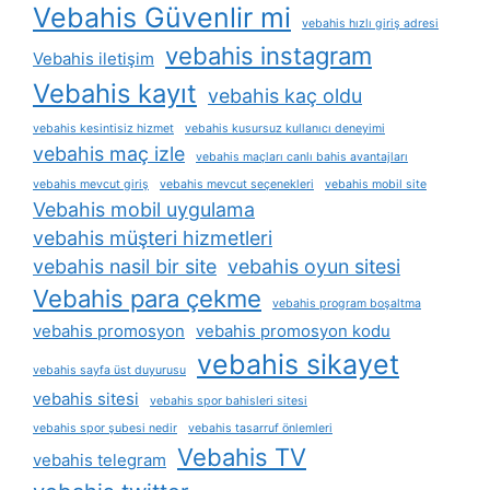
Vebahis Güvenlir mi
vebahis hızlı giriş adresi
vebahis instagram
Vebahis iletişim
Vebahis kayıt
vebahis kaç oldu
vebahis kesintisiz hizmet
vebahis kusursuz kullanıcı deneyimi
vebahis maç izle
vebahis maçları canlı bahis avantajları
vebahis mevcut giriş
vebahis mevcut seçenekleri
vebahis mobil site
Vebahis mobil uygulama
vebahis müşteri hizmetleri
vebahis nasil bir site
vebahis oyun sitesi
Vebahis para çekme
vebahis program boşaltma
vebahis promosyon
vebahis promosyon kodu
vebahis sikayet
vebahis sayfa üst duyurusu
vebahis sitesi
vebahis spor bahisleri sitesi
vebahis spor şubesi nedir
vebahis tasarruf önlemleri
Vebahis TV
vebahis telegram