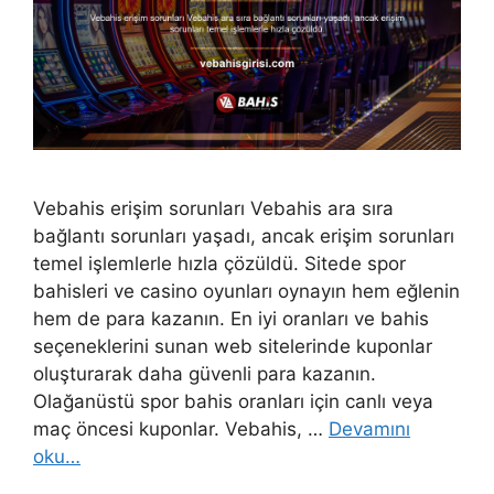
Vebahis erişim sorunları Vebahis ara sıra
bağlantı sorunları yaşadı, ancak erişim sorunları
temel işlemlerle hızla çözüldü. Sitede spor
bahisleri ve casino oyunları oynayın hem eğlenin
hem de para kazanın. En iyi oranları ve bahis
seçeneklerini sunan web sitelerinde kuponlar
oluşturarak daha güvenli para kazanın.
Olağanüstü spor bahis oranları için canlı veya
maç öncesi kuponlar. Vebahis, …
Devamını
oku…