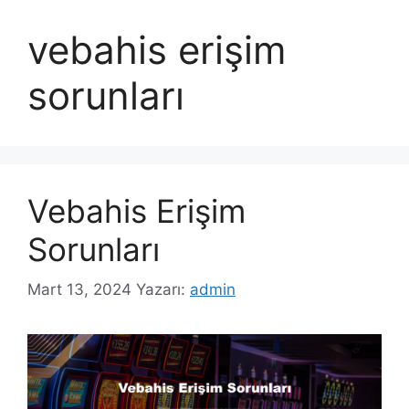
vebahis erişim
sorunları
Vebahis Erişim
Sorunları
Mart 13, 2024
Yazarı:
admin