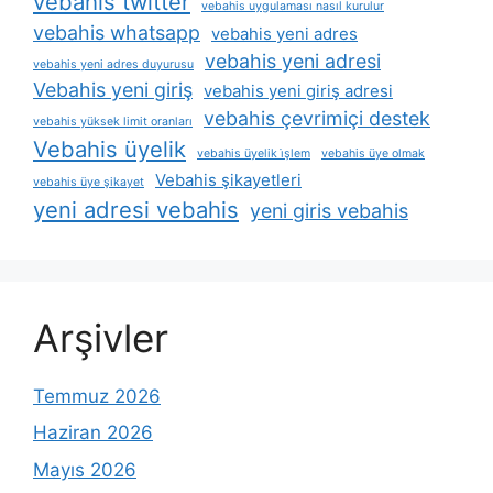
vebahis twitter
vebahis uygulaması nasıl kurulur
vebahis whatsapp
vebahis yeni adres
vebahis yeni adresi
vebahis yeni adres duyurusu
Vebahis yeni giriş
vebahis yeni giriş adresi
vebahis çevrimiçi destek
vebahis yüksek limit oranları
Vebahis üyelik
vebahis üyelik i̇şlem
vebahis üye olmak
Vebahis şikayetleri
vebahis üye şikayet
yeni adresi vebahis
yeni giris vebahis
Arşivler
Temmuz 2026
Haziran 2026
Mayıs 2026