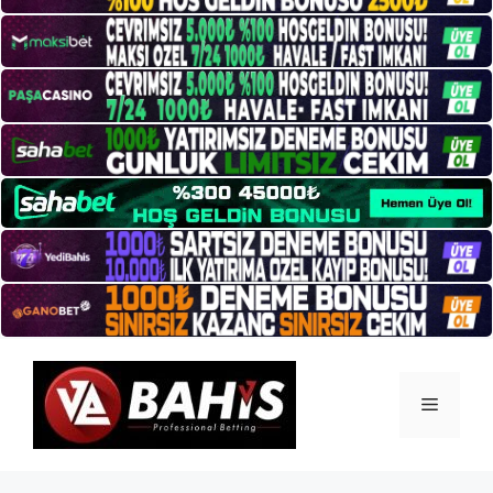
İçeriğe
atla
Menü