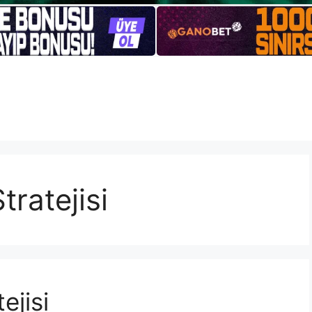
ratejisi
ejisi